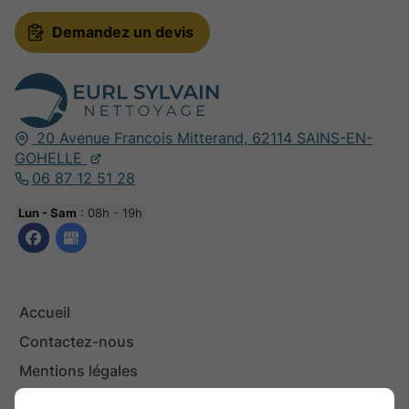
Demandez un devis
20 Avenue Francois Mitterand,
62114
SAINS-EN-
GOHELLE
06 87 12 51 28
Lun - Sam
: 08h - 19h
Accueil
Contactez-nous
Mentions légales
Plan du site