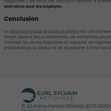
respectées. Cela inclut des tests pour détecter la présen
sont sûres pour les employés
.
Conclusion
Le
nettoyage industriel après un sinistre
est une interven
faisant appel à des professionnels, les entreprises peuv
minimiser les pertes financières et respecter les réglemen
problématique au sérieux et de se préparer à faire face à 
20 Avenue Francois Mitterand,
62114
SAINS
EN-GOHELLE