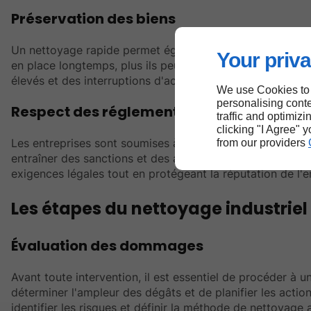
Préservation des biens
Un nettoyage rapide permet également de réduire les dom
Your priva
en place longtemps, plus ils peuvent causer de dommages
élevés et des interruptions d'activité prolongées.
We use Cookies to
personalising conte
Respect des réglementations
traffic and optimizi
clicking "I Agree" 
Les entreprises sont soumises à
des normes strictes en 
from our providers
entraîner des sanctions et des amendes. Une interventi
exigences légales tout en protégeant la réputation de l'e
Les étapes du nettoyage industriel 
Évaluation des dommages
Avant toute intervention, il est essentiel de procéder 
déterminer l'ampleur des dégâts et de planifier les actio
identifier les risques et définir la méthode de nettoyage 