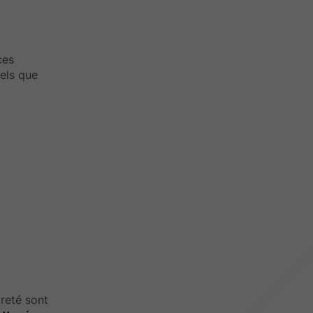
ces
tels que
preté sont