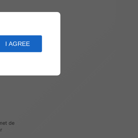
laissés
tion
I AGREE
 peut
aux
rmet de
r