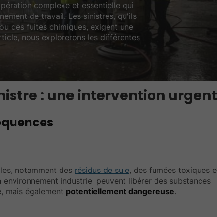
opération complexe et essentielle qui
nement de travail. Les sinistres, qu'ils
ou des fuites chimiques, exigent une
rticle, nous explorerons les différentes
nistre : une intervention urgen
séquences
bles, notamment des
résidus de suie
, des fumées toxiques e
n environnement industriel peuvent libérer des substances
e, mais également
potentiellement dangereuse
.