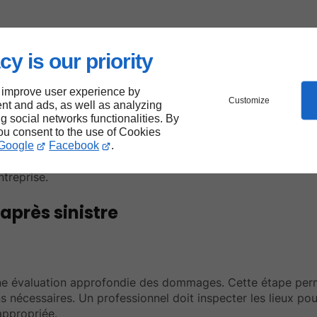
mages matériels. Plus les débris et les contaminants sont 
cy is our priority
 irréparables. Cela pourrait entraîner des coûts de répara
 improve user experience by
Customize
nt and ads, as well as analyzing
ng social networks functionalities. By
you consent to the use of Cookies
matière de sécurité et d'hygiène
. Un nettoyage inadéquat
Google
Facebook
.
on rapide et conforme aux normes permet de se conformer 
ntreprise.
après sinistre
à une évaluation approfondie des dommages. Cette étape pe
ns nécessaires. Un professionnel doit inspecter les lieux pou
appropriée.