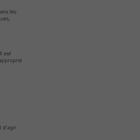
ans les
ques,
 Il est
 approprié
l d'agir