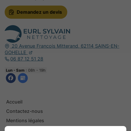
Demandez un devis
20 Avenue Francois Mitterand,
62114
SAINS-EN-
GOHELLE
06 87 12 51 28
Lun - Sam
: 08h - 19h
Accueil
Contactez-nous
Mentions légales
Plan du site