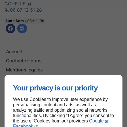
GOHELLE
06 87 12 51 28
Lun - Sam
: 08h - 19h
Accueil
Contactez-nous
Mentions légales
Plan du site
Your privacy is our priority
We use Cookies to improve user experience by
Haut de page
personalising content and ads, as well as
analyzing traffic and optimizing social networks
functionalities. By clicking "I Agree" you consent to
the use of Cookies from our providers
Google
Facebook
.