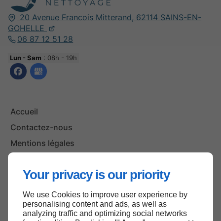
20 Avenue Francois Mitterand,
62114
SAINS-EN-
GOHELLE
06 87 12 51 28
Lun - Sam
: 08h - 19h
Accueil
Contactez-nous
Mentions légales
Plan du site
Your privacy is our priority
We use Cookies to improve user experience by
Haut de page
personalising content and ads, as well as
analyzing traffic and optimizing social networks