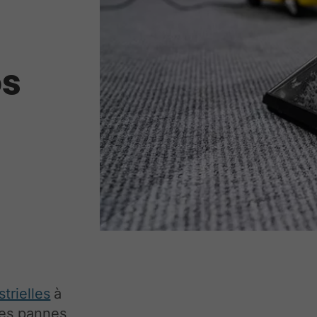
os
trielles
à
les pannes