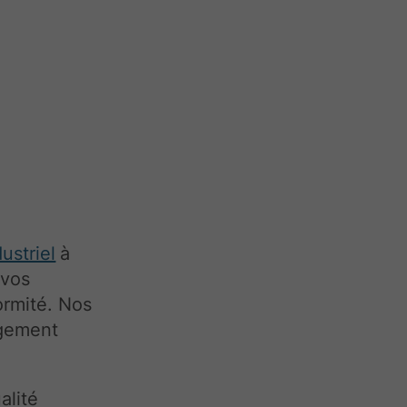
ustriel
à
 vos
ormité. Nos
agement
alité