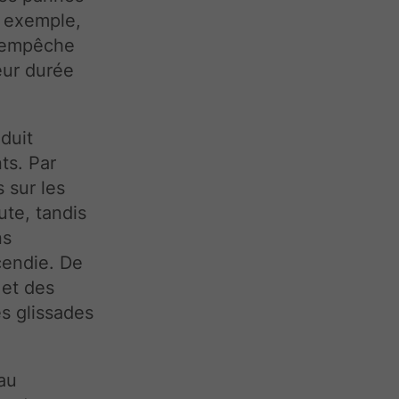
r exemple,
s empêche
eur durée
duit
ts. Par
 sur les
ute, tandis
ns
cendie. De
 et des
es glissades
 au