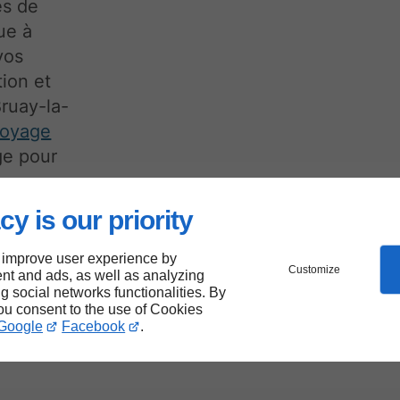
es de
bue à
vos
tion et
Bruay-la-
toyage
ge pour
cy is our priority
 improve user experience by
Customize
nt and ads, as well as analyzing
ng social networks functionalities. By
you consent to the use of Cookies
une
Google
Facebook
.