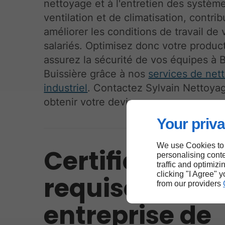
nettoyage et à l'entretien des systèm
ventilation et de climatisation, contri
améliorer les conditions de travail de 
salariés. Optimisez donc votre produc
assurez la sécurité de vos équipes à 
Buissière grâce à nos
services de net
industriel
. Contactez Sylvain Nettoya
obtenir votre devis.
Your priva
We use Cookies to
Certifications
personalising conte
traffic and optimizi
clicking "I Agree" 
requise pour 
from our providers
entreprise de