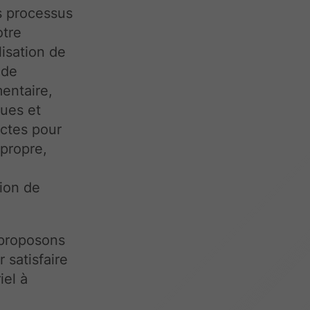
s processus
otre
isation de
 de
mentaire,
ques et
ictes pour
ipropre,
tion de
 proposons
satisfaire
iel à