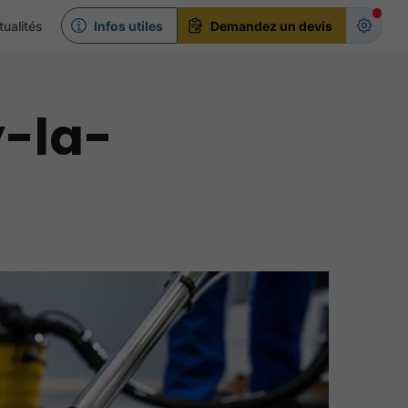
tualités
Infos utiles
Demandez un devis
y-la-