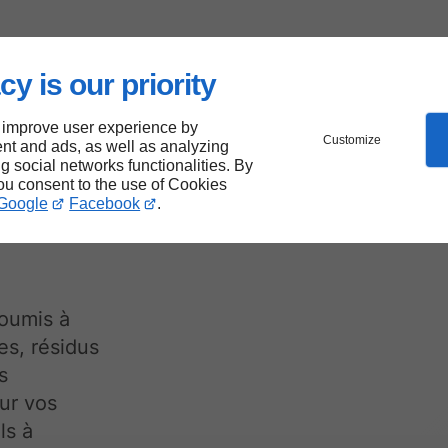
cy is our priority
r
 improve user experience by
Customize
nt and ads, as well as analyzing
ons à
ng social networks functionalities. By
you consent to the use of Cookies
Google
Facebook
.
soumis à
es, résidus
s
ur vos
ls à