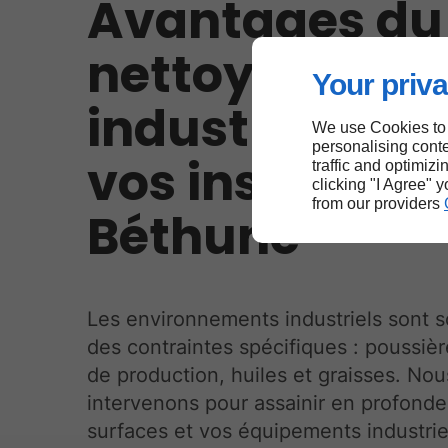
Avantages du
nettoyage
Your priva
industriel pou
We use Cookies to
personalising conte
vos installati
traffic and optimizi
clicking "I Agree" 
from our providers
Béthune
Les environnements industriels sont 
des contraintes spécifiques : poussièr
de production, huiles et graisses. Nou
intervenons pour assainir en profonde
surfaces et vos équipements industrie