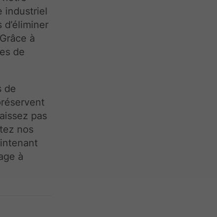
industriel
 d’éliminer
 Grâce à
ces de
s de
préservent
laissez pas
ctez nos
aintenant
age à