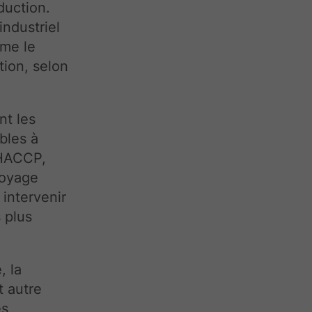
duction.
industriel
me le
tion, selon
nt les
bles à
 HACCP,
toyage
 intervenir
 plus
, la
t autre
es