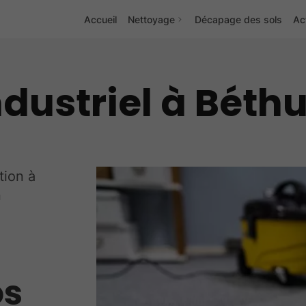
Accueil
Nettoyage
Décapage des sols
Ac
dustriel à Béth
tion à
n
os