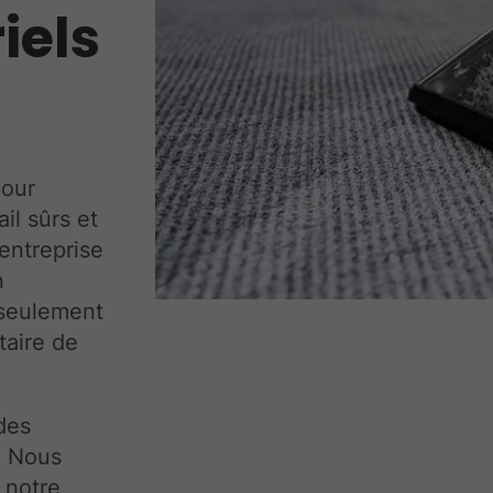
iels
pour
il sûrs et
entreprise
n
 seulement
taire de
des
. Nous
 notre