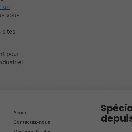
r un
us vous
e
 sites
nt pour
ndustriel
Spécia
Accueil
depuis
Contactez-nous
-
Mentions légales