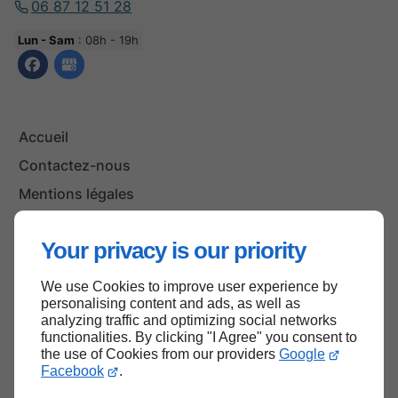
06 87 12 51 28
Lun - Sam
: 08h - 19h
Accueil
Contactez-nous
Mentions légales
Plan du site
Your privacy is our priority
We use Cookies to improve user experience by
Haut de page
personalising content and ads, as well as
analyzing traffic and optimizing social networks
functionalities. By clicking "I Agree" you consent to
the use of Cookies from our providers
Google
Facebook
.