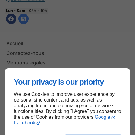
Lun - Sam
: 08h - 19h
Accueil
Contactez-nous
Mentions légales
Plan du site
Your privacy is our priority
We use Cookies to improve user experience by
Haut de page
personalising content and ads, as well as
analyzing traffic and optimizing social networks
functionalities. By clicking "I Agree" you consent to
the use of Cookies from our providers
Google
Facebook
.