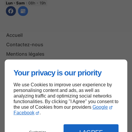
Lun - Sam
: 08h - 19h
Accueil
Contactez-nous
Mentions légales
Plan du site
Your privacy is our priority
We use Cookies to improve user experience by
Haut de page
personalising content and ads, as well as
analyzing traffic and optimizing social networks
functionalities. By clicking "I Agree" you consent to
the use of Cookies from our providers
Google
Facebook
.